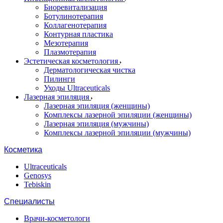
Биоревитализация
Ботулинотерапия
Коллагенотерапия
Контурная пластика
Мезотерапия
Плазмотерапия
Эстетическая косметология
Дерматологическая чистка
Пилинги
Уходы Ultraceuticals
Лазерная эпиляция
Лазерная эпиляция (женщины)
Комплексы лазерной эпиляции (женщины)
Лазерная эпиляция (мужчины)
Комплексы лазерной эпиляции (мужчины)
Косметика
Ultraceuticals
Genosys
Tebiskin
Специалисты
Врачи-косметологи