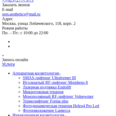
+7(925) 277-73-73
Заказать звонок
E-mail
sem.aesthetics@mail.ru
Адрес
Москва, улица Лобачевского, 118, корп. 2
Режим работы
Пн. – Пт.: с 10:00 до 22:00
Запись онлайн
Услуги
Аппаратная косметология
SMAS-лифтинг Ultraformer III
Игольчатый RF-лифтинг Morpheus 8
Лазерная подтяжка Endolift
Микротоковая терапия
Монополярный RF-лифтинг Volnewmer
Термолифтинг Forma plus
Фотодинамическая терапия Heleo4 Pro Led
Фотоомоложение Lumecca
Инъекционная косметология