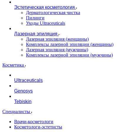
Эстетическая косметология
Дерматологическая чистка
Пилинги
Уходы Ultraceuticals
Лазерная эпиляция
Лазерная эпиляция (женщины)
Комплексы лазерной эпиляции (женщины)
Лазерная эпиляция (мужчины)
Комплексы лазерной эпиляции (мужчины)
Косметика
Ultraceuticals
Genosys
Tebiskin
Специалисты
Врачи-косметологи
Косметологи-эстетисты