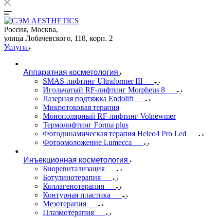
Россия, Москва,
улица Лобачевского, 118, корп. 2
Услуги
Аппаратная косметология
SMAS-лифтинг Ultraformer III
Игольчатый RF-лифтинг Morpheus 8
Лазерная подтяжка Endolift
Микротоковая терапия
Монополярный RF-лифтинг Volnewmer
Термолифтинг Forma plus
Фотодинамическая терапия Heleo4 Pro Led
Фотоомоложение Lumecca
Инъекционная косметология
Биоревитализация
Ботулинотерапия
Коллагенотерапия
Контурная пластика
Мезотерапия
Плазмотерапия