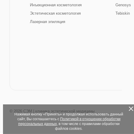
Инъекционная косметология
Genosys
Эстетическая косметология
Tebiskin
Лазерная эпиляция
© 2026 СЭМ | клиника эстетической медицины
Нажимая кнопку «Принять» и продолжая использовать данный
сайт, Вы соглашаетесь с
Политикой в отношении обработки
персональных данных
, в том числе с правилами обработки
файлов cookies.