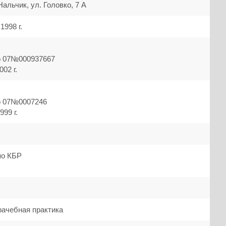
 Нальчик, ул. Головко, 7 А
1998 г.
о 07№000937667
02 г.
о 07№0007246
99 г.
по КБР
рачебная практика