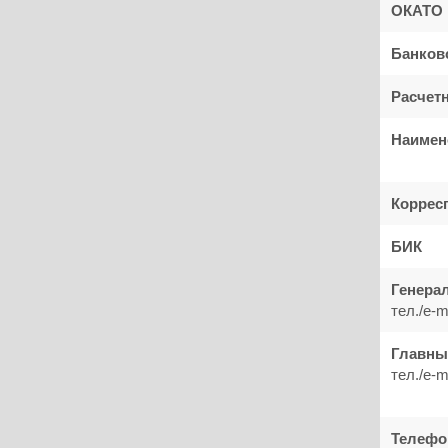
ОКАТО
Банков
Расчет
Наимен
Коррес
БИК
Генера
тел./e-m
Главны
тел./e-m
Телеф