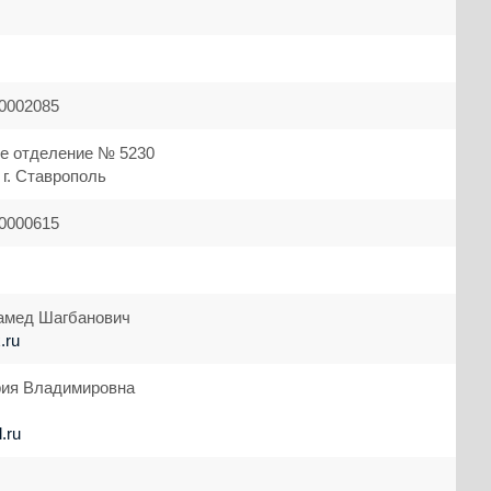
0002085
е отделение № 5230
г. Ставрополь
0000615
амед Шагбанович
.ru
рия Владимировна
.ru