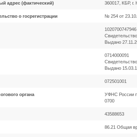
ый адрес (фактический)
360017, КБР, г.
ельство о госрегистрации
№ 254 от 23.10.
1020700747946
Свидетельств
Выдано 27.11.20
0714000091
Свидетельств
Выдано 15.03.19
072501001
огового органа
УФНС России 
0700
43588653
86.21 Общая в