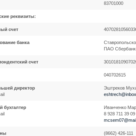
83701000
ские реквизиты:
ный счет
4070281056033
ование банка
Ставропольско
ПАО Сбербанк 
пондентский счет
3010181090702
040702615
льшей директор
Эштреков Мух
ail
eshtrech@inbox
й бухгалтер
Иванченко Ма
ail
8 928 711 39 09
mcsem07@mail
оны
(8662) 426-111