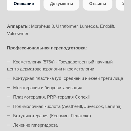
Описание
Документы
Отзывы
Усл
Аппараты
: Morpheus 8, Ultraformer, Lumecca, Endolift,
Volnewmer
Профессиональная переподготовка:
Косметология (576ч) - Государственный научный
центр дерматовенерологии и косметологии
Контурная пластика губ, средней и нижней трети лица
Мезотерапия и биоревитализация
Плазмотерапия, PRP-терапия Cortexil
Полимолочная кислота (AestheFill, JuveLook, Lenisna)
Ботулинотерапия (Ксеомин, Релатокс)
Лечение гипергидроза