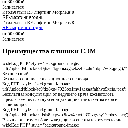
от 30 000 ₽
Записаться
Игольчатый RF-лифтинг Morpheus 8
RF-лифтинг ягодиц
Игольчатый RF-лифтинг Morpheus 8
RF-лифтинг ягодиц
от 50 000 ₽
Записаться
Преимущества клиники СЭМ
wide
Код PHP
" style="background-image:
url('/upload/iblock/0c1/jtsvh4qj6maxgkekzzhkzdu4nbjh7wi8.jpeg');"
Без операций
Без наркоза и послеоперационного периода
Код PHP
" style="background-image:
url('/upload/iblock/ae9/dx8xn47923bq1my1gegagfnhhyq5xciu.jpeg')
Бесплатная консультация от ведущего врача-косметолога
Предлагаем бесплатную консультацию, где ответим на все
ваши вопросы
Код PHP
" style="background-image:
url('/upload/iblock/0ad/ds8nxpwo3kwr4ctwt2392vgv3y13mbev.jpeg'
Врачи с опытом от 8 лет - ведущие эксперты в косметологии
wide
Код PHP
" style="background-image: