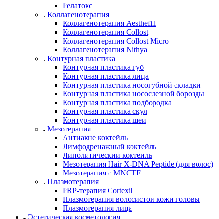
Релатокс
Коллагенотерапия
Коллагенотерапия Aesthefill
Коллагенотерапия Collost
Коллагенотерапия Collost Micro
Коллагенотерапия Nithya
Контурная пластика
Контурная пластика губ
Контурная пластика лица
Контурная пластика носогубной складки
Контурная пластика носослезной борозды
Контурная пластика подбородка
Контурная пластика скул
Контурная пластика шеи
Мезотерапия
Антиакне коктейль
Лимфодренажный коктейль
Липолитический коктейль
Мезотерапия Hair X-DNA Peptide (для волос)
Мезотерапия с МNCTF
Плазмотерапия
PRP-терапия Cortexil
Плазмотерапия волосистой кожи головы
Плазмотерапия лица
Эстетическая косметология