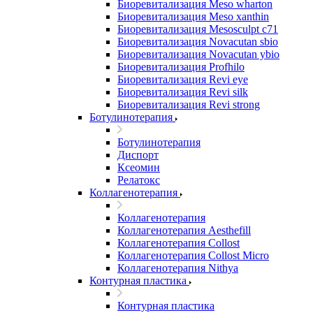
Биоревитализация Meso wharton
Биоревитализация Meso xanthin
Биоревитализация Mesosculpt c71
Биоревитализация Novacutan sbio
Биоревитализация Novacutan ybio
Биоревитализация Profhilo
Биоревитализация Revi eye
Биоревитализация Revi silk
Биоревитализация Revi strong
Ботулинотерапия
Ботулинотерапия
Диспорт
Ксеомин
Релатокс
Коллагенотерапия
Коллагенотерапия
Коллагенотерапия Aesthefill
Коллагенотерапия Collost
Коллагенотерапия Collost Micro
Коллагенотерапия Nithya
Контурная пластика
Контурная пластика