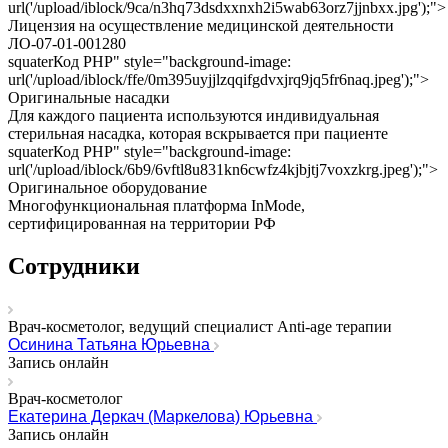
url('/upload/iblock/9ca/n3hq73dsdxxnxh2i5wab63orz7jjnbxx.jpg');">
Лицензия на осуществление медицинской деятельности
ЛО-07-01-001280
squater
Код PHP
" style="background-image:
url('/upload/iblock/ffe/0m395uyjjlzqqifgdvxjrq9jq5fr6naq.jpeg');">
Оригинальные насадки
Для каждого пациента используются индивидуальная
стерильная насадка, которая вскрывается при пациенте
squater
Код PHP
" style="background-image:
url('/upload/iblock/6b9/6vftl8u831kn6cwfz4kjbjtj7voxzkrg.jpeg');">
Оригинальное оборудование
Многофункциональная платформа InMode,
сертифицированная на территории РФ
Сотрудники
Врач-косметолог, ведущий специалист Anti-age терапии
Осинина Татьяна Юрьевна
Запись онлайн
Врач-косметолог
Екатерина Деркач (Маркелова) Юрьевна
Запись онлайн