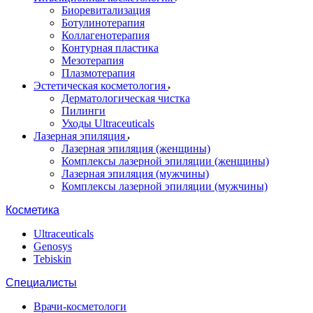
Биоревитализация
Ботулинотерапия
Коллагенотерапия
Контурная пластика
Мезотерапия
Плазмотерапия
Эстетическая косметология
Дерматологическая чистка
Пилинги
Уходы Ultraceuticals
Лазерная эпиляция
Лазерная эпиляция (женщины)
Комплексы лазерной эпиляции (женщины)
Лазерная эпиляция (мужчины)
Комплексы лазерной эпиляции (мужчины)
Косметика
Ultraceuticals
Genosys
Tebiskin
Специалисты
Врачи-косметологи