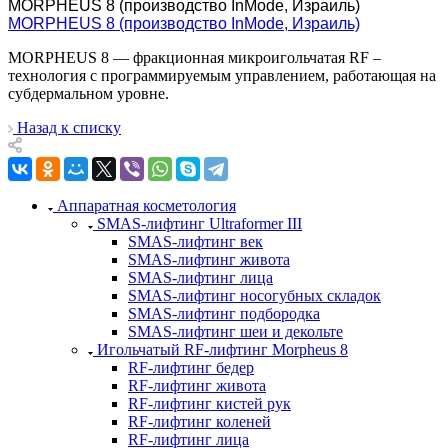
MORPHEUS 8 (производство InMode, Израиль)
MORPHEUS 8 (производство InMode, Израиль)
MORPHEUS 8 — фракционная микроигольчатая RF –
технология с программируемым управлением, работающая на
субдермальном уровне.
Назад к списку
Аппаратная косметология
SMAS-лифтинг Ultraformer III
SMAS-лифтинг век
SMAS-лифтинг живота
SMAS-лифтинг лица
SMAS-лифтинг носогубных складок
SMAS-лифтинг подбородка
SMAS-лифтинг шеи и декольте
Игольчатый RF-лифтинг Morpheus 8
RF-лифтинг бедер
RF-лифтинг живота
RF-лифтинг кистей рук
RF-лифтинг коленей
RF-лифтинг лица