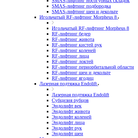
SMAS-лифтинг носогубных складок
SMAS-лифтинг подбородка
SMAS-лифтинг шеи и декольте
Игольчатый RF-лифтинг Morpheus 8
Игольчатый RF-лифтинг Morpheus 8
RF-лифтинг бедер
RF-лифтинг живота
RF-лифтинг кистей рук
RF-лифтинг коленей
RF-лифтинг лица
RF-лифтинг локтей
RF-лифтинг периорбитальной области
RF-лифтинг шеи и декольте
RF-лифтинг ягодиц
Лазерная подтяжка Endolift
Лазерная подтяжка Endolift
Субцизия рубцов
Эндолифт век
Эндолифт живота
Эндолифт коленей
Эндолифт лица
Эндолифт рук
Эндолифт шеи