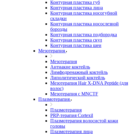
Контурная пластика губ
Контурная пластика лица
Контурная пластика носогубной
складки
Контурная пластика носослезной
борозды
Контурная пластика подбородка
Контурная пластика скул
Контурная пластика шеи
Мезотерапия
Мезотерапия
Антиакне коктейль
Лимфодренажный коктейль
Липолитический коктейль
Мезотерапия Hair X-DNA Peptide (для
волос)
Мезотерапия с МNCTF
Плазмотерапия
Плазмотерапия
PRP-терапия Cortexil
Плазмотерапия волосистой кожи
головы
Плазмотерапия лица