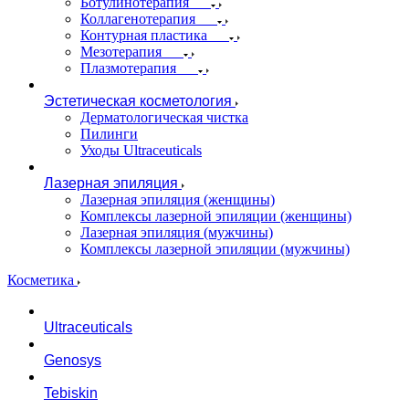
Ботулинотерапия
Коллагенотерапия
Контурная пластика
Мезотерапия
Плазмотерапия
Эстетическая косметология
Дерматологическая чистка
Пилинги
Уходы Ultraceuticals
Лазерная эпиляция
Лазерная эпиляция (женщины)
Комплексы лазерной эпиляции (женщины)
Лазерная эпиляция (мужчины)
Комплексы лазерной эпиляции (мужчины)
Косметика
Ultraceuticals
Genosys
Tebiskin