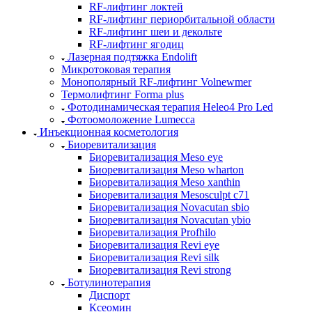
RF-лифтинг локтей
RF-лифтинг периорбитальной области
RF-лифтинг шеи и декольте
RF-лифтинг ягодиц
Лазерная подтяжка Endolift
Микротоковая терапия
Монополярный RF-лифтинг Volnewmer
Термолифтинг Forma plus
Фотодинамическая терапия Heleo4 Pro Led
Фотоомоложение Lumecca
Инъекционная косметология
Биоревитализация
Биоревитализация Meso eye
Биоревитализация Meso wharton
Биоревитализация Meso xanthin
Биоревитализация Mesosculpt c71
Биоревитализация Novacutan sbio
Биоревитализация Novacutan ybio
Биоревитализация Profhilo
Биоревитализация Revi eye
Биоревитализация Revi silk
Биоревитализация Revi strong
Ботулинотерапия
Диспорт
Ксеомин