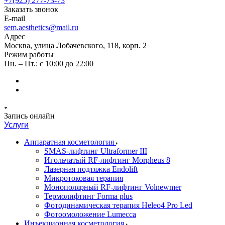
+7(925) 277-73-73
Заказать звонок
E-mail
sem.aesthetics@mail.ru
Адрес
Москва, улица Лобачевского, 118, корп. 2
Режим работы
Пн. – Пт.: с 10:00 до 22:00
Запись онлайн
Услуги
Аппаратная косметология
SMAS-лифтинг Ultraformer III
Игольчатый RF-лифтинг Morpheus 8
Лазерная подтяжка Endolift
Микротоковая терапия
Монополярный RF-лифтинг Volnewmer
Термолифтинг Forma plus
Фотодинамическая терапия Heleo4 Pro Led
Фотоомоложение Lumecca
Инъекционная косметология