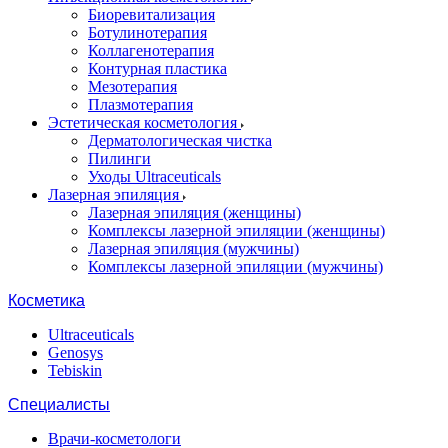
Биоревитализация
Ботулинотерапия
Коллагенотерапия
Контурная пластика
Мезотерапия
Плазмотерапия
Эстетическая косметология
Дерматологическая чистка
Пилинги
Уходы Ultraceuticals
Лазерная эпиляция
Лазерная эпиляция (женщины)
Комплексы лазерной эпиляции (женщины)
Лазерная эпиляция (мужчины)
Комплексы лазерной эпиляции (мужчины)
Косметика
Ultraceuticals
Genosys
Tebiskin
Специалисты
Врачи-косметологи