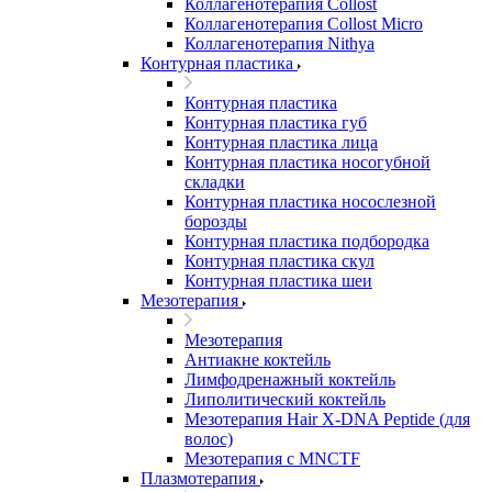
Коллагенотерапия Collost
Коллагенотерапия Collost Micro
Коллагенотерапия Nithya
Контурная пластика
Контурная пластика
Контурная пластика губ
Контурная пластика лица
Контурная пластика носогубной
складки
Контурная пластика носослезной
борозды
Контурная пластика подбородка
Контурная пластика скул
Контурная пластика шеи
Мезотерапия
Мезотерапия
Антиакне коктейль
Лимфодренажный коктейль
Липолитический коктейль
Мезотерапия Hair X-DNA Peptide (для
волос)
Мезотерапия с МNCTF
Плазмотерапия