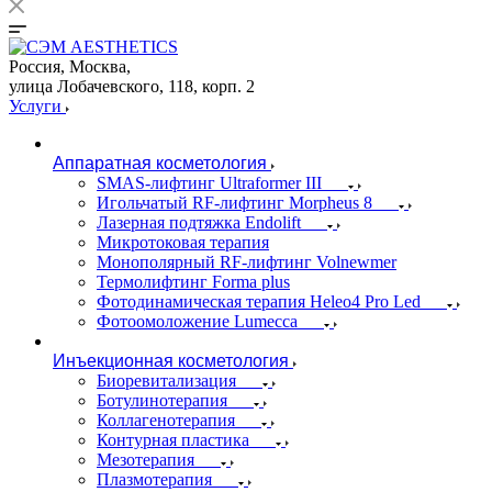
Россия, Москва,
улица Лобачевского, 118, корп. 2
Услуги
Аппаратная косметология
SMAS-лифтинг Ultraformer III
Игольчатый RF-лифтинг Morpheus 8
Лазерная подтяжка Endolift
Микротоковая терапия
Монополярный RF-лифтинг Volnewmer
Термолифтинг Forma plus
Фотодинамическая терапия Heleo4 Pro Led
Фотоомоложение Lumecca
Инъекционная косметология
Биоревитализация
Ботулинотерапия
Коллагенотерапия
Контурная пластика
Мезотерапия
Плазмотерапия