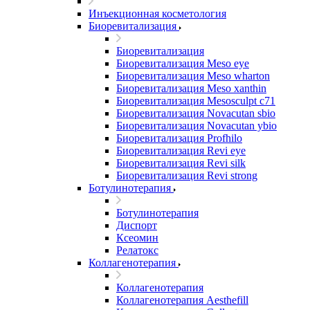
Инъекционная косметология
Биоревитализация
Биоревитализация
Биоревитализация Meso eye
Биоревитализация Meso wharton
Биоревитализация Meso xanthin
Биоревитализация Mesosculpt c71
Биоревитализация Novacutan sbio
Биоревитализация Novacutan ybio
Биоревитализация Profhilo
Биоревитализация Revi eye
Биоревитализация Revi silk
Биоревитализация Revi strong
Ботулинотерапия
Ботулинотерапия
Диспорт
Ксеомин
Релатокс
Коллагенотерапия
Коллагенотерапия
Коллагенотерапия Aesthefill