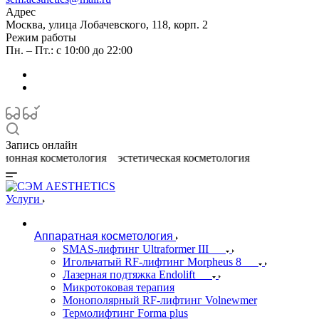
Адрес
Москва, улица Лобачевского, 118, корп. 2
Режим работы
Пн. – Пт.: с 10:00 до 22:00
Запись онлайн
аппарат
Услуги
Аппаратная косметология
SMAS-лифтинг Ultraformer III
Игольчатый RF-лифтинг Morpheus 8
Лазерная подтяжка Endolift
Микротоковая терапия
Монополярный RF-лифтинг Volnewmer
Термолифтинг Forma plus