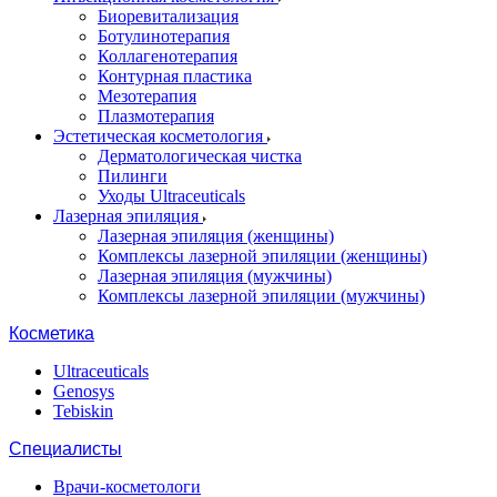
Биоревитализация
Ботулинотерапия
Коллагенотерапия
Контурная пластика
Мезотерапия
Плазмотерапия
Эстетическая косметология
Дерматологическая чистка
Пилинги
Уходы Ultraceuticals
Лазерная эпиляция
Лазерная эпиляция (женщины)
Комплексы лазерной эпиляции (женщины)
Лазерная эпиляция (мужчины)
Комплексы лазерной эпиляции (мужчины)
Косметика
Ultraceuticals
Genosys
Tebiskin
Специалисты
Врачи-косметологи