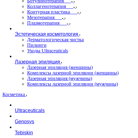
Ботулинотерапия
Коллагенотерапия
Контурная пластика
Мезотерапия
Плазмотерапия
Эстетическая косметология
Дерматологическая чистка
Пилинги
Уходы Ultraceuticals
Лазерная эпиляция
Лазерная эпиляция (женщины)
Комплексы лазерной эпиляции (женщины)
Лазерная эпиляция (мужчины)
Комплексы лазерной эпиляции (мужчины)
Косметика
Ultraceuticals
Genosys
Tebiskin