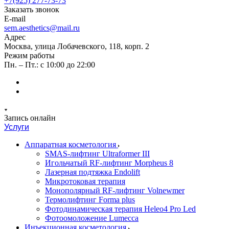
+7(925) 277-73-73
Заказать звонок
E-mail
sem.aesthetics@mail.ru
Адрес
Москва, улица Лобачевского, 118, корп. 2
Режим работы
Пн. – Пт.: с 10:00 до 22:00
Запись онлайн
Услуги
Аппаратная косметология
SMAS-лифтинг Ultraformer III
Игольчатый RF-лифтинг Morpheus 8
Лазерная подтяжка Endolift
Микротоковая терапия
Монополярный RF-лифтинг Volnewmer
Термолифтинг Forma plus
Фотодинамическая терапия Heleo4 Pro Led
Фотоомоложение Lumecca
Инъекционная косметология