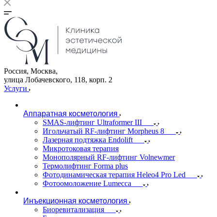
Россия, Москва,
улица Лобачевского, 118, корп. 2
Услуги
Аппаратная косметология
SMAS-лифтинг Ultraformer III
Игольчатый RF-лифтинг Morpheus 8
Лазерная подтяжка Endolift
Микротоковая терапия
Монополярный RF-лифтинг Volnewmer
Термолифтинг Forma plus
Фотодинамическая терапия Heleo4 Pro Led
Фотоомоложение Lumecca
Инъекционная косметология
Биоревитализация