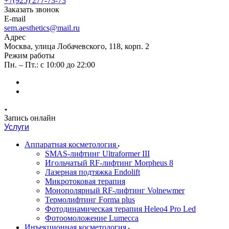
+7(925) 277-73-73
Заказать звонок
E-mail
sem.aesthetics@mail.ru
Адрес
Москва, улица Лобачевского, 118, корп. 2
Режим работы
Пн. – Пт.: с 10:00 до 22:00
Запись онлайн
Услуги
Аппаратная косметология
SMAS-лифтинг Ultraformer III
Игольчатый RF-лифтинг Morpheus 8
Лазерная подтяжка Endolift
Микротоковая терапия
Монополярный RF-лифтинг Volnewmer
Термолифтинг Forma plus
Фотодинамическая терапия Heleo4 Pro Led
Фотоомоложение Lumecca
Инъекционная косметология