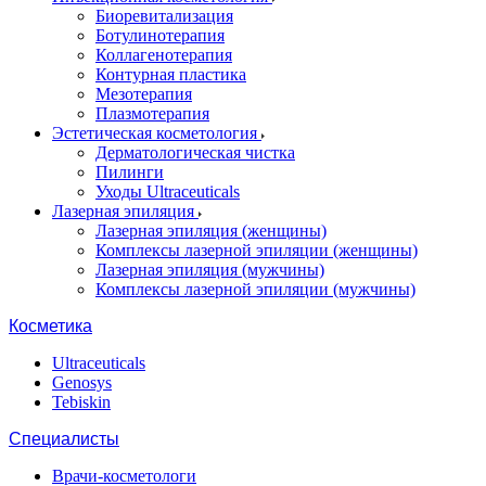
Биоревитализация
Ботулинотерапия
Коллагенотерапия
Контурная пластика
Мезотерапия
Плазмотерапия
Эстетическая косметология
Дерматологическая чистка
Пилинги
Уходы Ultraceuticals
Лазерная эпиляция
Лазерная эпиляция (женщины)
Комплексы лазерной эпиляции (женщины)
Лазерная эпиляция (мужчины)
Комплексы лазерной эпиляции (мужчины)
Косметика
Ultraceuticals
Genosys
Tebiskin
Специалисты
Врачи-косметологи