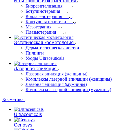
Инъекционная косметология
Биоревитализация
Ботулинотерапия
Коллагенотерапия
Контурная пластика
Мезотерапия
Плазмотерапия
Эстетическая косметология
Дерматологическая чистка
Пилинги
Уходы Ultraceuticals
Лазерная эпиляция
Лазерная эпиляция (женщины)
Комплексы лазерной эпиляции (женщины)
Лазерная эпиляция (мужчины)
Комплексы лазерной эпиляции (мужчины)
Косметика
Ultraceuticals
Genosys